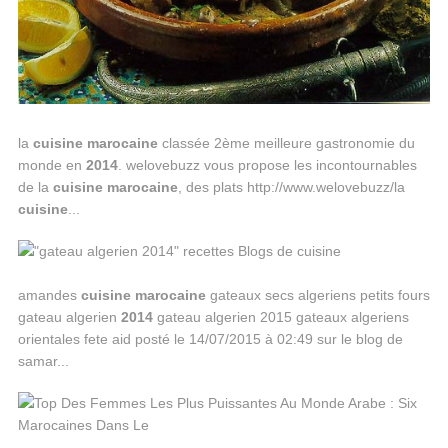
la
cuisine
marocaine
classée 2ème meilleure gastronomie du
monde en
2014
. welovebuzz vous propose les incontournables
de la
cuisine
marocaine
, des plats http://www.welovebuzz/la
cuisine
...
amandes
cuisine
marocaine
gateaux secs algeriens petits fours
gateau algerien
2014
gateau algerien 2015 gateaux algeriens
orientales fete aid posté le 14/07/2015 à 02:49 sur le blog de
samar...