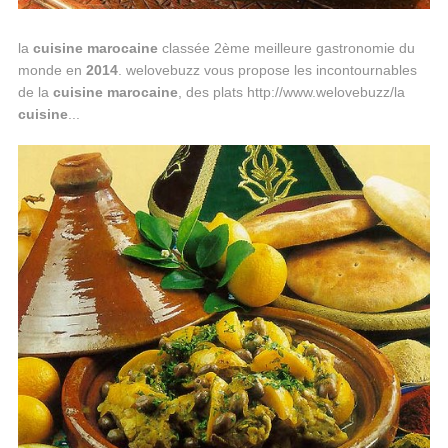
la
cuisine
marocaine
classée 2ème meilleure gastronomie du
monde en
2014
. welovebuzz vous propose les incontournables
de la
cuisine
marocaine
, des plats http://www.welovebuzz/la
cuisine
...