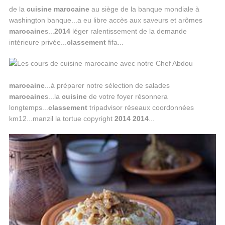
de la
cuisine
marocaine
au siège de la banque mondiale à
washington banque...a eu libre accès aux saveurs et arômes
marocaine
s...
2014
léger ralentissement de la demande
intérieure privée...
classement
fifa...
marocaine
...à préparer notre sélection de salades
marocaine
s...la
cuisine
de votre foyer résonnera
longtemps...
classement
tripadvisor réseaux coordonnées
km12...manzil la tortue copyright
2014
2014
...