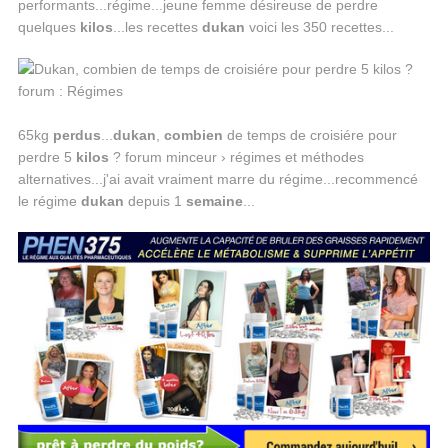
performants...régime...jeune femme désireuse de perdre
quelques
kilos
...les recettes
dukan
voici les 350 recettes...
65kg
perdus
...
dukan
,
combien
de temps de croisiére pour
perdre 5
kilos
? forum minceur › régimes et méthodes
alternatives...j'ai avait vraiment marre du régime...recommencé
le régime
dukan
depuis 1
semaine
...