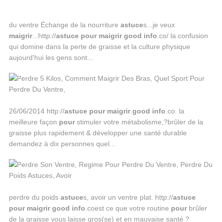
du ventre Échange de la nourriture
astuce
s...je veux
maigrir
...http://
astuce
pour
maigrir
.
good
info
.co/ la confusion
qui domine dans la perte de graisse et la culture physique
aujourd'hui les gens sont...
26/06/2014 http://
astuce
pour
maigrir
.
good
info
.co. la
meilleure façon
pour
stimuler votre métabolisme,?brûler de la
graisse plus rapidement & développer une santé durable
demandez à dix personnes quel...
perdre du poids
astuce
s, avoir un ventre plat. http://
astuce
pour
maigrir
.
good
info
.coest ce que votre routine
pour
brûler
de la graisse vous laisse gros(se) et en mauvaise santé ?