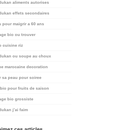
dukan aliments autorises
dukan effets secondaires
s pour maigrir a 60 ans
age bio ou trouver
o cuisine riz
 dukan ou soupe au choux
ine marocaine decoration
r sa peau pour soiree
 bio pour fruits de saison
age bio grossiste
dukan j’ai faim
imez ces articles