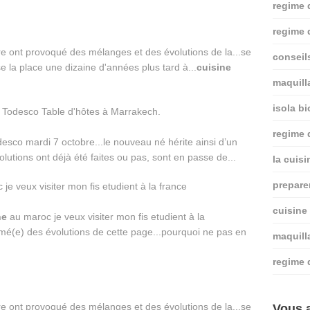
regime 
regime 
toire ont provoqué des mélanges et des évolutions de la...se
conseil
se la place une dizaine d'années plus tard à...
cuisine
maquill
isola bi
regime
odesco mardi 7 octobre...le nouveau né hérite ainsi d’un
utions ont déjà été faites ou pas, sont en passe de...
la cuis
prepare
cuisine
ne
au maroc je veux visiter mon fis etudient à la
ormé(e) des évolutions de cette page...pourquoi ne pas en
maquill
regime 
toire ont provoqué des mélanges et des évolutions de la...se
Vous a