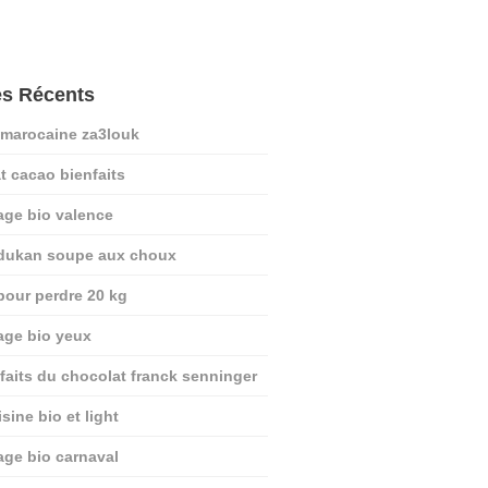
es Récents
 marocaine za3louk
t cacao bienfaits
age bio valence
 dukan soupe aux choux
pour perdre 20 kg
age bio yeux
nfaits du chocolat franck senninger
sine bio et light
age bio carnaval