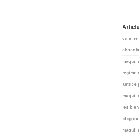
Articl
cuisine
chocola
maquill
regime
astuce 
maquill
les bie
blog cui
maquill