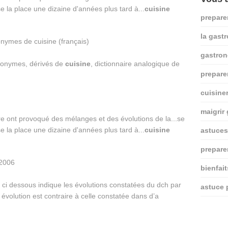
se la place une dizaine d'années plus tard à...
cuisine
prepare
la gast
gastro
tonymes, dérivés de
cuisine
, dictionnaire analogique de
prepare
cuisine
maigrir
toire ont provoqué des mélanges et des évolutions de la...se
se la place une dizaine d'années plus tard à...
cuisine
astuces
prepare
bienfai
u ci dessous indique les évolutions constatées du dch par
astuce 
évolution est contraire à celle constatée dans d’a