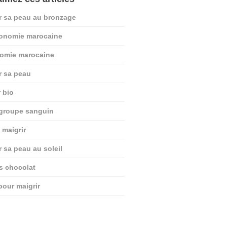
r sa peau au bronzage
ronomie marocaine
nomie marocaine
r sa peau
r bio
 groupe sanguin
 maigrir
r sa peau au soleil
ts chocolat
pour maigrir