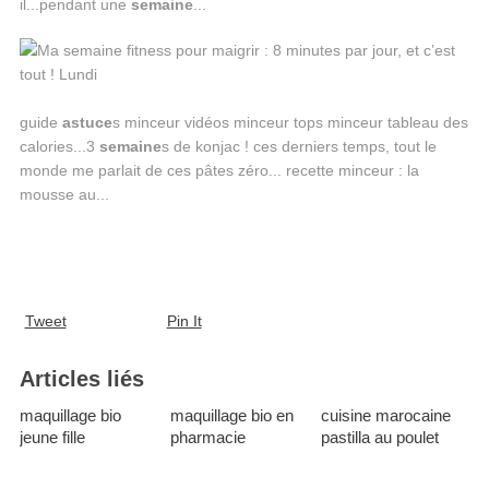
il...pendant une
semaine
...
guide
astuce
s minceur vidéos minceur tops minceur tableau des
calories...3
semaine
s de konjac ! ces derniers temps, tout le
monde me parlait de ces pâtes zéro... recette minceur : la
mousse au...
Tweet
Pin It
Articles liés
maquillage bio
maquillage bio en
cuisine marocaine
jeune fille
pharmacie
pastilla au poulet