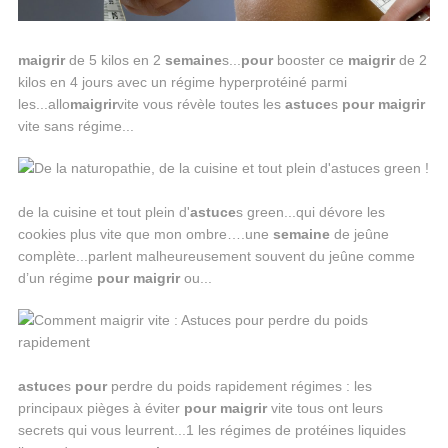
maigrir
de 5 kilos en 2
semaine
s...
pour
booster ce
maigrir
de 2
kilos en 4 jours avec un régime hyperprotéiné parmi
les...allo
maigrir
vite vous révèle toutes les
astuce
s
pour
maigrir
vite sans régime...
de la cuisine et tout plein d'
astuce
s green...qui dévore les
cookies plus vite que mon ombre….une
semaine
de jeûne
complète...parlent malheureusement souvent du jeûne comme
d’un régime
pour
maigrir
ou...
astuce
s
pour
perdre du poids rapidement régimes : les
principaux pièges à éviter
pour
maigrir
vite tous ont leurs
secrets qui vous leurrent...1 les régimes de protéines liquides