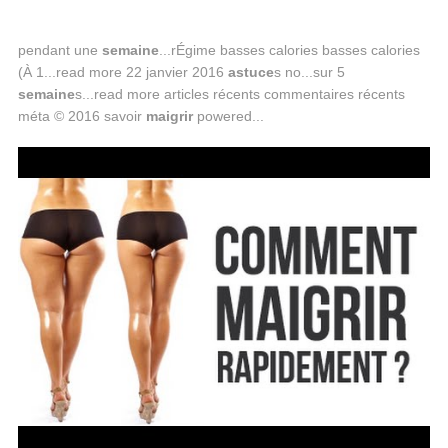
pendant une
semaine
...rÉgime basses calories basses calories
(À 1...read more 22 janvier 2016
astuce
s no...sur 5
semaine
s...read more articles récents commentaires récents
méta © 2016 savoir
maigrir
powered...