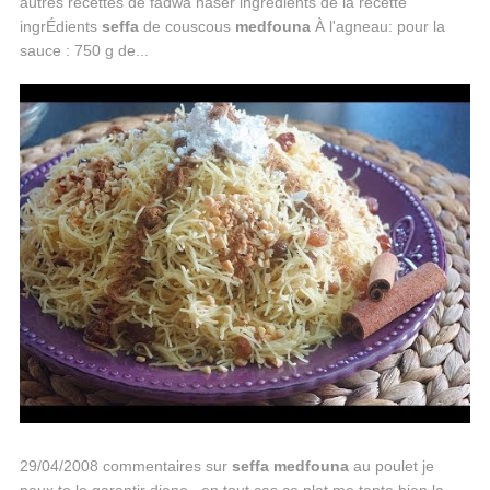
autres recettes de fadwa naser ingrédients de la recette
ingrÉdients
seffa
de couscous
medfouna
À l'agneau: pour la
sauce : 750 g de...
29/04/2008 commentaires sur
seffa
medfouna
au poulet je
peux te le garantir diane...en tout cas ce plat me tente bien la