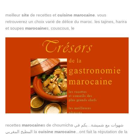
meilleur
site
de recettes et
cuisine
marocaine
. vous
retrouverez un choix varié de délice du maroc. les tajines, harira
et soupes
marocaine
s, couscous, le
recettes
marocaine
s de choumicha شهوات مع شميشة...بكم في
المطبخ المغربي la
cuisine
marocaine
...ont fait la réputation de la