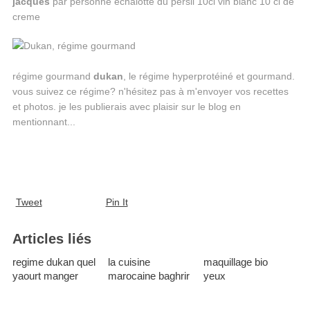
jacques
par personne échalotte du persil 10cl vin blanc 10 cl de
creme
régime gourmand
dukan
, le régime hyperprotéiné et gourmand.
vous suivez ce régime? n'hésitez pas à m'envoyer vos recettes
et photos. je les publierais avec plaisir sur le blog en
mentionnant...
Tweet
Pin It
Articles liés
regime dukan quel
la cuisine
maquillage bio
yaourt manger
marocaine baghrir
yeux