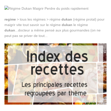
regime
> tous les régimes > régime
dukan
(régime protal) pour
maigrir vite tout savoir sur le régime
dukan
le régime
dukan
...docteur a même pensé aux plus gourmandes (on ne
peut pas se priver de tout...