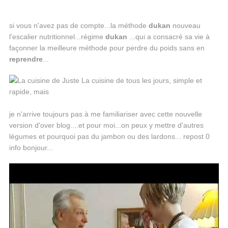
si vous n'avez pas de compte...la méthode
dukan
nouveau
l'escalier nutritionnel...régime
dukan
...qui a consacré sa vie à
façonner la meilleure méthode pour perdre du poids sans en
reprendre
...
je n'arrive toujours pas à me familiariser avec cette nouvelle
version d'over blog....et pour moi...on peux y mettre d'autres
légumes et pourquoi pas du jambon ou des lardons... repost 0
info bonjour...