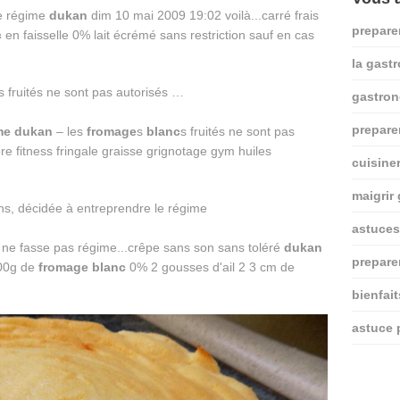
le régime
dukan
dim 10 mai 2009 19:02 voilà...carré frais
prepare
c
en faisselle 0% lait écrémé sans restriction sauf en cas
la gast
gastro
prepare
me
dukan
– les
fromage
s
blanc
s fruités ne sont pas
re fitness fringale graisse grignotage gym huiles
cuisine
maigrir
astuces
i ne fasse pas régime...crêpe sans son sans toléré
dukan
prepare
100g de
fromage
blanc
0% 2 gousses d'ail 2 3 cm de
bienfai
astuce 