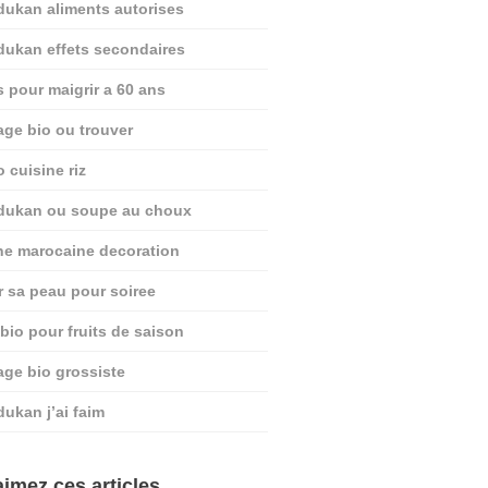
dukan aliments autorises
dukan effets secondaires
s pour maigrir a 60 ans
age bio ou trouver
o cuisine riz
 dukan ou soupe au choux
ine marocaine decoration
r sa peau pour soiree
 bio pour fruits de saison
age bio grossiste
dukan j’ai faim
imez ces articles