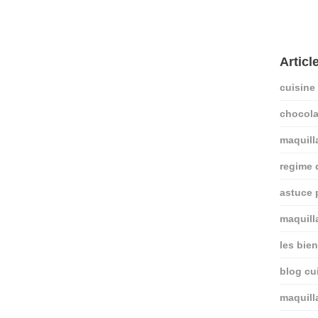
Articl
cuisine
chocola
maquill
regime
astuce 
maquill
les bie
blog cui
maquill