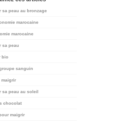
r sa peau au bronzage
ronomie marocaine
nomie marocaine
r sa peau
r bio
 groupe sanguin
 maigrir
r sa peau au soleil
ts chocolat
pour maigrir