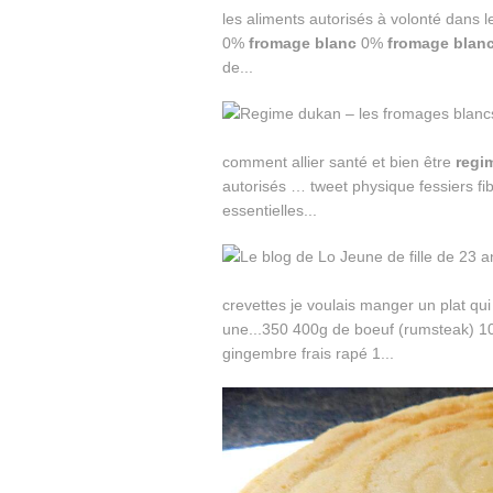
les aliments autorisés à volonté dans 
0%
fromage
blanc
0%
fromage
blan
de...
comment allier santé et bien être
regi
autorisés … tweet physique fessiers fib
essentielles...
crevettes je voulais manger un plat qu
une...350 400g de boeuf (rumsteak) 
gingembre frais rapé 1...