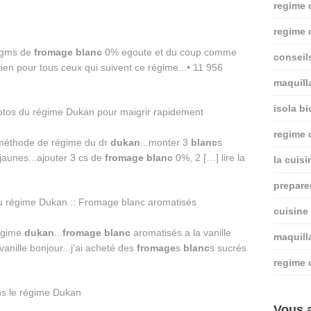
regime 
regime 
25gms de
fromage
blanc
0% egoute et du coup comme
conseil
outien pour tous ceux qui suivent ce régime...• 11 956
maquill
isola bi
regime
 méthode de régime du dr
dukan
...monter 3
blanc
s
jaunes...ajouter 3 cs de
fromage
blanc
0%, 2 […] lire la
la cuis
prepare
cuisine
régime
dukan
...
fromage
blanc
aromatisés a la vanille
maquill
anille bonjour...j'ai acheté des
fromage
s
blanc
s sucrés
regime 
Vous a