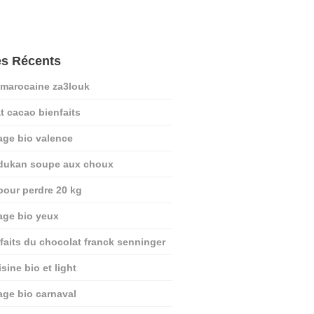
es Récents
 marocaine za3louk
t cacao bienfaits
age bio valence
 dukan soupe aux choux
pour perdre 20 kg
age bio yeux
nfaits du chocolat franck senninger
sine bio et light
age bio carnaval