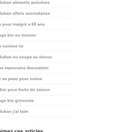
dukan aliments autorises
dukan effets secondaires
s pour maigrir a 60 ans
age bio ou trouver
o cuisine riz
 dukan ou soupe au choux
ine marocaine decoration
r sa peau pour soiree
 bio pour fruits de saison
age bio grossiste
dukan j’ai faim
imez ces articles