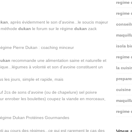
regime 
regime 
ukan
, après évidemment le son d'avoine...le soucis majeur
conseil
la méthode
dukan
le forum sur le régime
dukan
zack
maquill
isola bi
regime
dukan
recommande une alimentation saine et naturelle et
sique...légumes à volonté et son d'avoine constituent un
la cuis
prepare
cuisine
uf 2cs de sons d'avoine (ou de chapelure) sel poivre
our enrober les boulettes) coupez la viande en morceaux,
maquill
regime 
lenti au cours des régimes...ce qui est rarement le cas des
Vous a