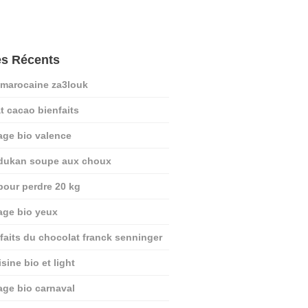
es Récents
 marocaine za3louk
t cacao bienfaits
age bio valence
 dukan soupe aux choux
pour perdre 20 kg
age bio yeux
nfaits du chocolat franck senninger
sine bio et light
age bio carnaval