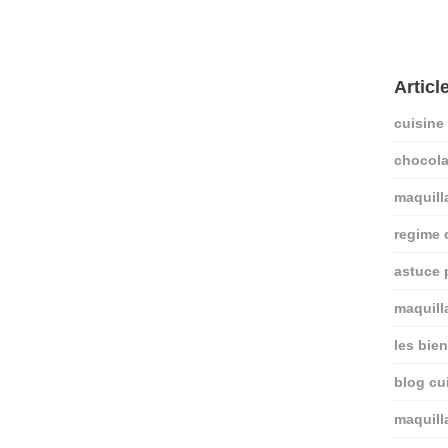
Articl
cuisine
chocola
maquill
regime
astuce 
maquill
les bie
blog cui
maquill