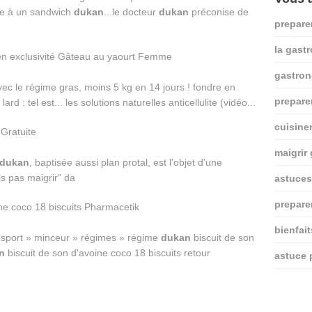
ase à un sandwich
dukan
...le docteur
dukan
préconise de
prepare
la gast
gastro
vec le régime gras, moins 5 kg en 14 jours ! fondre en
prepare
d : tel est... les solutions naturelles anticellulite (vidéo...
cuisine
maigrir
dukan
, baptisée aussi plan protal, est l'objet d'une
is pas maigrir" da
astuces
prepare
bienfai
sport » minceur » régimes » régime
dukan
biscuit de son
n
biscuit de son d'avoine coco 18 biscuits retour
astuce 