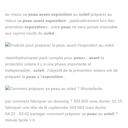
au mieux sa
peau
avant
exposition
au
soleil
préparer au
mieux sa
peau
avant
exposition
...particulièrement lors des
premières
exposition
s...votre
peau
ne sera jamais insensible
aux rayons nocifs du
soleil
...
clean/hydra/repair pack complet pour
peau
x...
avant
la
protection solaire il y a une phase importante et
indispensable...
soleil
...l’objectif de la prévention solaire est de
préparer la
peau
à l’
exposition
...
par comment fabriquer un dressing ? 393 820 vues durée: 02:15
fabriquer une tête de lit capitonnée 349 663 vues durée:
04:22...03:42 partager comment préparer sa
peau
au
soleil
?
minute facile > b