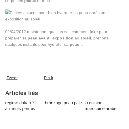
corps des
peau
x mortes –...
02/04/2012 maintenant que l'on sait comment faire pour
préparer sa
peau
avant
l'
exposition
au
soleil
, prenons
quelques instants pour hydrater sa
peau
...
Tweet
Pin It
Articles liés
regime dukan 72
bronzage peau pale
la cuisine
aliments permis
marocaine arabe