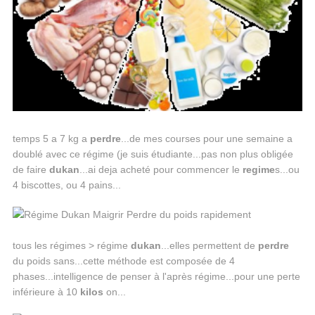
temps 5 a 7 kg a
perdre
...de mes courses pour une semaine a
doublé avec ce régime (je suis étudiante...pas non plus obligée
de faire
dukan
...ai deja acheté pour commencer le
regime
s...ou
4 biscottes, ou 4 pains...
tous les régimes > régime
dukan
...elles permettent de
perdre
du poids sans...cette méthode est composée de 4
phases...intelligence de penser à l'après régime...pour une perte
inférieure à 10
kilos
on...