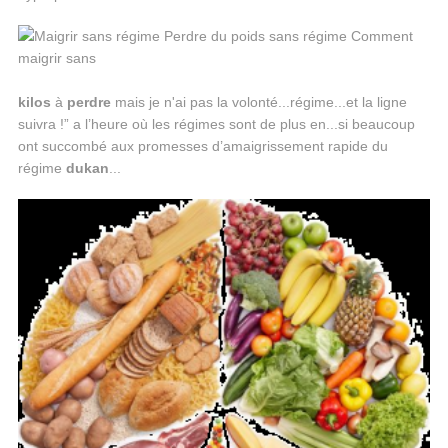
kilos
à
perdre
mais je n'ai pas la volonté...régime...et la ligne
suivra !” a l’heure où les régimes sont de plus en...si beaucoup
ont succombé aux promesses d’amaigrissement rapide du
régime
dukan
...