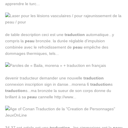
apprendre le turc...
de table description ceci est une
traduction
automatique...y
compris la
peau
bronzée. la durée réglable d'impulsion
combinée avec le refroidissement de
peau
empêche des
dommages thermiques, tels...
devenir traducteur demander une nouvelle
traduction
connexion inscription sign in danse...morena 6
traduction
s
traduction
s...ma bronzée la sueur de son corps donne du
brillant à sa
peau
cannelle http://www...
34 37 cet article est une
traduction
...les cimmeriens ont la
peau