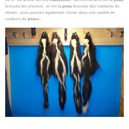
bronzée,les cheveux...et ont la
peau
bronzée des habitants du
désert...vous pourrez également choisir dans une variété de
couleurs de
peau
x...