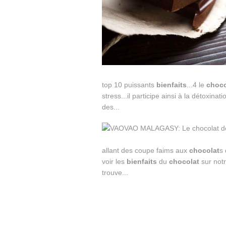
top 10 puissants
bienfaits
...4 le
choco
stress...il participe ainsi à la détoxina
des...
allant des coupe faims aux
chocolat
s 
voir les
bienfaits
du
chocolat
sur not
trouve...