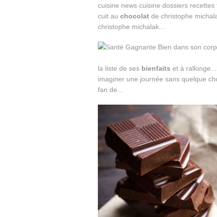
cuisine news cuisine dossiers recettes
cuit au
chocolat
de christophe michala
christophe michalak...
la liste de ses
bienfaits
et à rallonge..
imaginer une journée sans quelque ch
fan de...