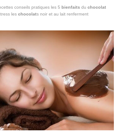
cettes conseils pratiques les 5
bienfaits
du
chocolat
stress les
chocolat
s noir et au lait renferment