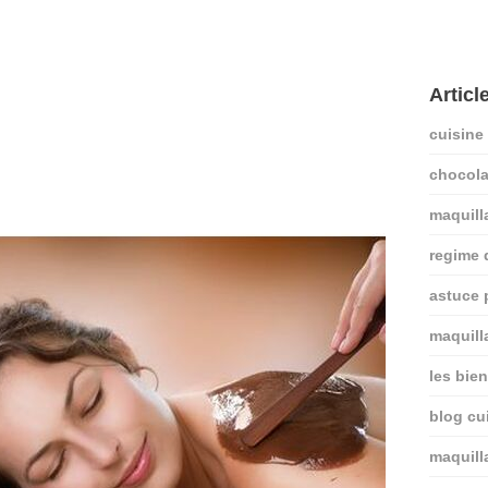
Articl
cuisine
chocola
maquill
regime
astuce 
maquill
les bie
blog cui
maquill