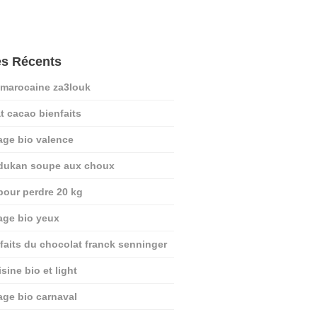
es Récents
 marocaine za3louk
t cacao bienfaits
age bio valence
 dukan soupe aux choux
pour perdre 20 kg
age bio yeux
nfaits du chocolat franck senninger
sine bio et light
age bio carnaval