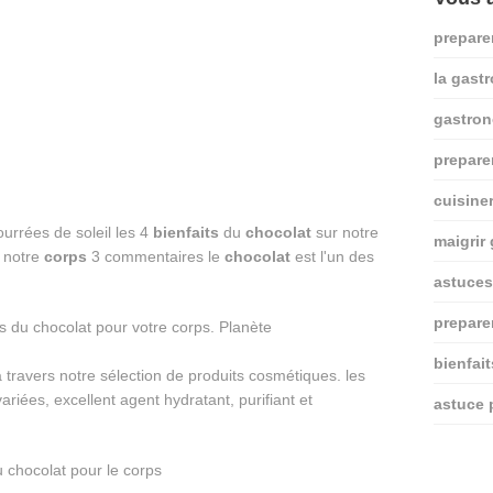
prepare
la gast
gastro
prepare
cuisine
urrées de soleil les 4
bienfaits
du
chocolat
sur notre
maigrir
 notre
corps
3 commentaires le
chocolat
est l'un des
astuces
prepare
bienfai
 travers notre sélection de produits cosmétiques. les
ariées, excellent agent hydratant, purifiant et
astuce 