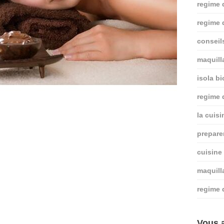
regime 
regime 
conseil
maquill
isola bi
regime
la cuis
prepare
cuisine
maquill
regime 
Vous a