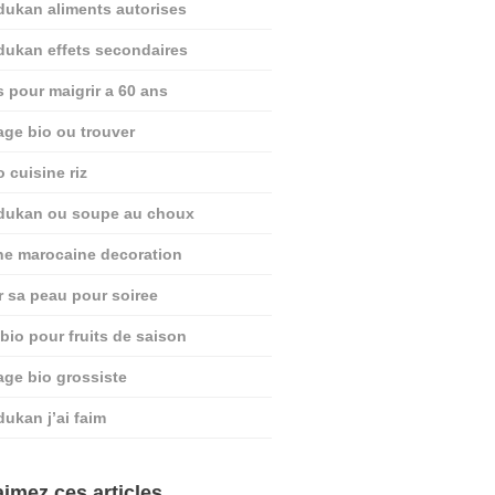
dukan aliments autorises
dukan effets secondaires
s pour maigrir a 60 ans
age bio ou trouver
o cuisine riz
 dukan ou soupe au choux
ine marocaine decoration
r sa peau pour soiree
 bio pour fruits de saison
age bio grossiste
dukan j’ai faim
imez ces articles