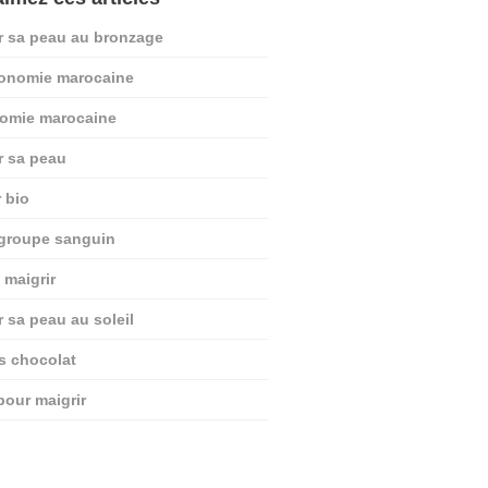
r sa peau au bronzage
ronomie marocaine
nomie marocaine
r sa peau
r bio
 groupe sanguin
 maigrir
r sa peau au soleil
ts chocolat
pour maigrir