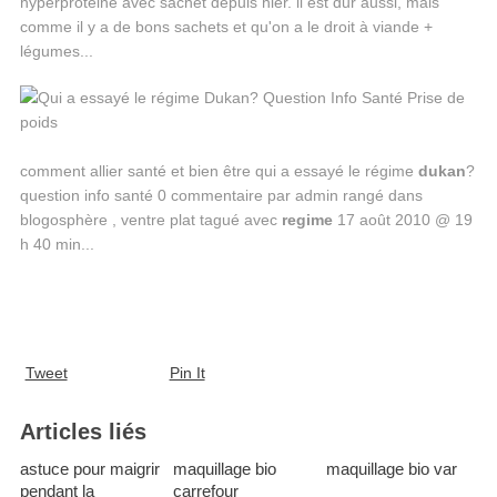
hyperprotéiné avec sachet depuis hier. il est dur aussi, mais
comme il y a de bons sachets et qu'on a le droit à viande +
légumes...
comment allier santé et bien être qui a essayé le régime
dukan
?
question info santé 0 commentaire par admin rangé dans
blogosphère , ventre plat tagué avec
regime
17 août 2010 @ 19
h 40 min...
Tweet
Pin It
Articles liés
astuce pour maigrir
maquillage bio
maquillage bio var
pendant la
carrefour