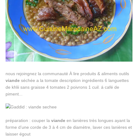
nous rejoingnez la communauté À lire produits & aliments outils
viande
séchée a la tomate description ingrédients 6 languettes
de khlii sans graisse 4 tomates 2 poivrons 1 cuil. á café de
piment...
préparation : couper la
viande
en lanières très longues ayant la
forme d’une corde de 3 à 4 cm de diamètre, laver ces lanières et
laisser égout