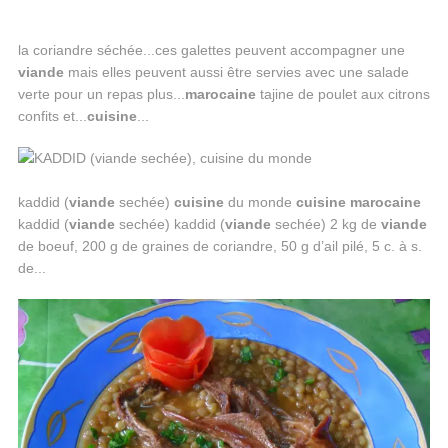
la coriandre séchée...ces galettes peuvent accompagner une
viande
mais elles peuvent aussi être servies avec une salade
verte pour un repas plus...
marocaine
tajine de poulet aux citrons
confits et...
cuisine
...
kaddid (
viande
sechée)
cuisine
du monde
cuisine
marocaine
kaddid (
viande
sechée) kaddid (
viande
sechée) 2 kg de
viande
de boeuf, 200 g de graines de coriandre, 50 g d’ail pilé, 5 c. à s.
de...