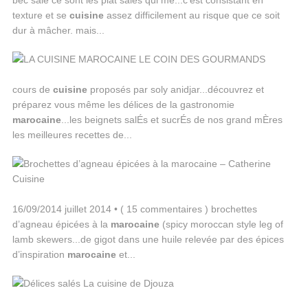
bec salé ce sont les plat salés qui me...c'est consistant en
texture et se
cuisine
assez difficilement au risque que ce soit
dur à mâcher. mais...
cours de
cuisine
proposés par soly anidjar...découvrez et
préparez vous même les délices de la gastronomie
marocaine
...les beignets salÉs et sucrÉs de nos grand mÈres
les meilleures recettes de...
16/09/2014 juillet 2014 • ( 15 commentaires ) brochettes
d’agneau épicées à la
marocaine
(spicy moroccan style leg of
lamb skewers...de gigot dans une huile relevée par des épices
d’inspiration
marocaine
et...