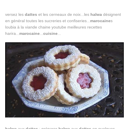
versez les
dattes
et les cerneaux de noix...les
halwa
désignent
en général toutes les sucreries et confiseries...
marocaine
s
loubia à la viande chaine youtube meilleures recettes
harira...
marocaine
...
cuisine
...
halwa
aux
dattes
: préparer
halwa
aux
dattes
en quelques