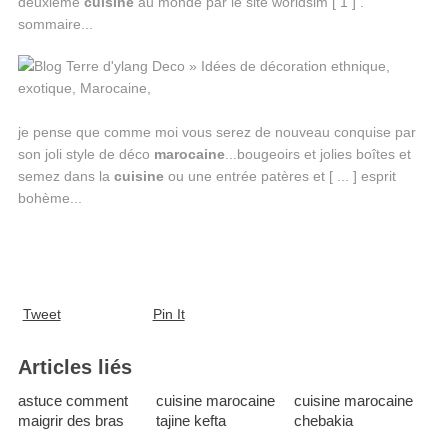
deuxième
cuisine
au monde par le site worldsim [ 1 ] .
sommaire...
je pense que comme moi vous serez de nouveau conquise par
son joli style de déco
marocaine
...bougeoirs et jolies boîtes et
semez dans la
cuisine
ou une entrée patères et [ ... ] esprit
bohème...
Tweet
Pin It
Articles liés
astuce comment
cuisine marocaine
cuisine marocaine
maigrir des bras
tajine kefta
chebakia