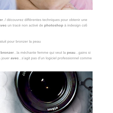
er
../ découvrez différentes techniques pour obtenir une
avec
un tracé non activé de
photoshop
à indesign cs6
z
bronzer
...la méchante femme qui veut la
peau
...gains si
à jouer
avec
...s’agit pas d’un logiciel professionnel comme