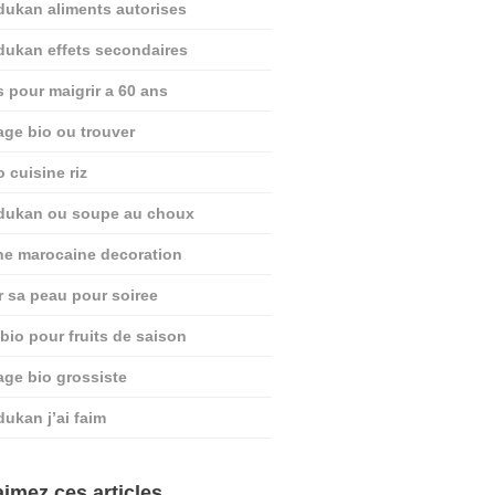
dukan aliments autorises
dukan effets secondaires
s pour maigrir a 60 ans
age bio ou trouver
o cuisine riz
 dukan ou soupe au choux
ine marocaine decoration
r sa peau pour soiree
 bio pour fruits de saison
age bio grossiste
dukan j’ai faim
imez ces articles