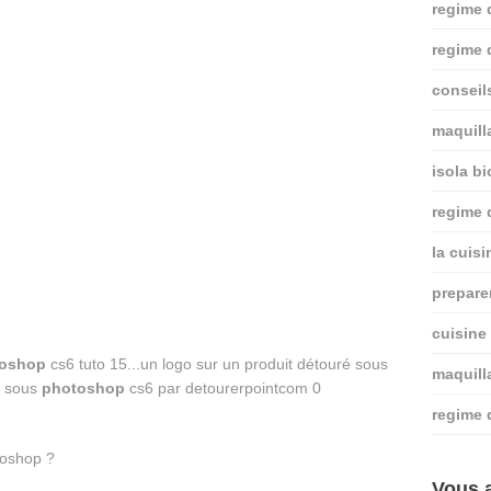
regime 
regime 
conseil
maquill
isola bi
regime
la cuis
prepare
cuisine
oshop
cs6 tuto 15...un logo sur un produit détouré sous
maquill
sous
photoshop
cs6 par detourerpointcom 0
regime 
Vous a