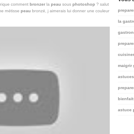
merique comment
bronzer
la
peau
sous
photoshop
? salut
prepare
une métisse
peau
bronzé, j aimerais lui donner une couleur
la gast
gastro
prepare
cuisine
maigrir
astuces
prepare
bienfai
astuce 