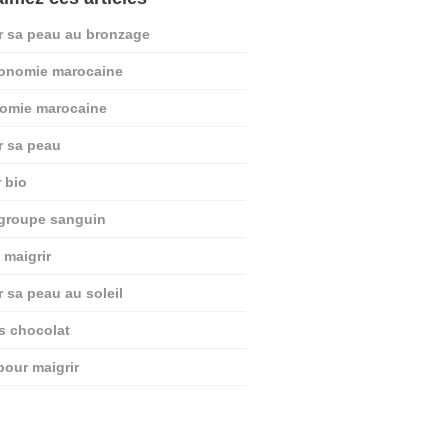
r sa peau au bronzage
ronomie marocaine
nomie marocaine
r sa peau
r bio
 groupe sanguin
 maigrir
r sa peau au soleil
ts chocolat
pour maigrir