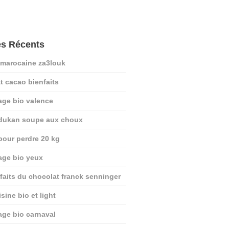
es Récents
 marocaine za3louk
t cacao bienfaits
age bio valence
 dukan soupe aux choux
pour perdre 20 kg
age bio yeux
nfaits du chocolat franck senninger
sine bio et light
age bio carnaval