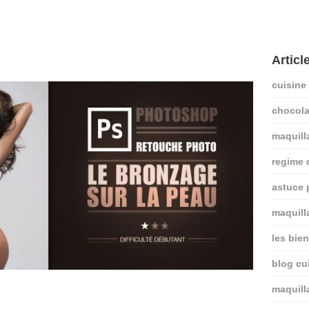
Articl
cuisine
chocola
maquill
regime
astuce 
maquill
les bie
blog cui
maquill