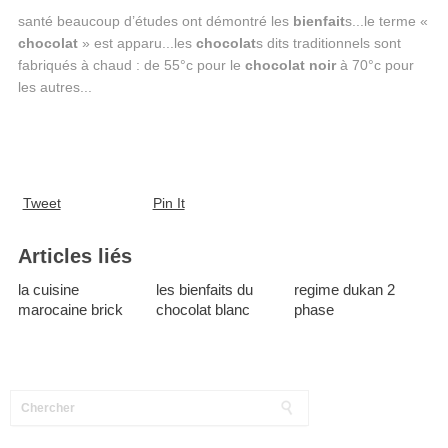
santé beaucoup d’études ont démontré les
bienfait
s...le terme «
chocolat
» est apparu...les
chocolat
s dits traditionnels sont
fabriqués à chaud : de 55°c pour le
chocolat
noir
à 70°c pour
les autres...
Tweet
Pin It
Articles liés
la cuisine
les bienfaits du
regime dukan 2
marocaine brick
chocolat blanc
phase