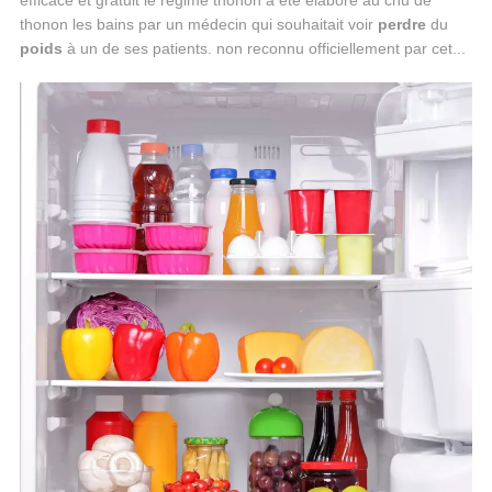
efficace et gratuit le regime thonon a été élaboré au chu de
thonon les bains par un médecin qui souhaitait voir
perdre
du
poids
à un de ses patients. non reconnu officiellement par cet...