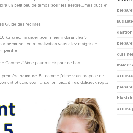
faudra un petit peu de temps
pour
les
perdre
...mes trucs et
prepare
la gast
gastro
10 kg avec...manger
pour
maigrir durant les 3
prepare
 par
semaine
...votre motivation vous allez maigrir de
ir
perdre
...
cuisine
maigrir
la première
semaine
. 5...comme j'aime vous propose de
astuces
ement et sans souffrance, en faisant trois délicieux repas
prepare
bienfai
astuce 