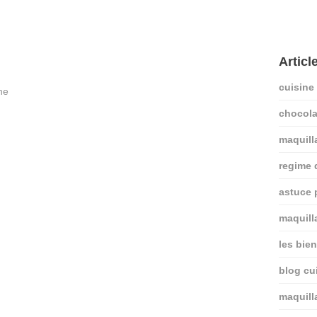
Articl
cuisine
chocola
maquill
regime
astuce 
maquill
les bie
blog cui
maquill