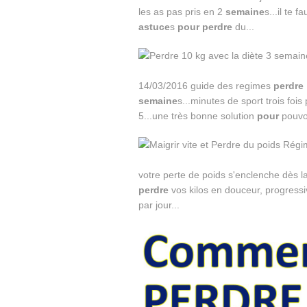
les as pas pris en 2
semaine
s...il te 
astuce
s
pour
perdre
du...
14/03/2016 guide des regimes
perdre
semaine
s...minutes de sport trois fois
5...une très bonne solution
pour
pouvo
votre perte de poids s'enclenche dès 
perdre
vos kilos en douceur, progressiv
par jour...