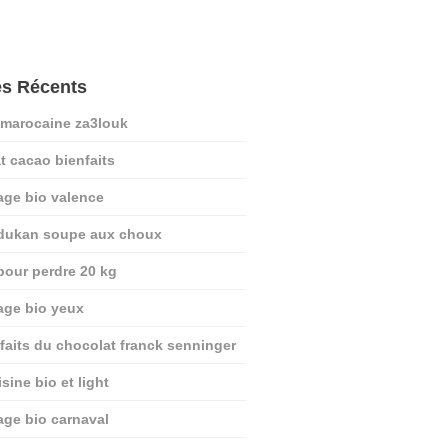
es Récents
 marocaine za3louk
t cacao bienfaits
age bio valence
 dukan soupe aux choux
pour perdre 20 kg
age bio yeux
nfaits du chocolat franck senninger
sine bio et light
age bio carnaval