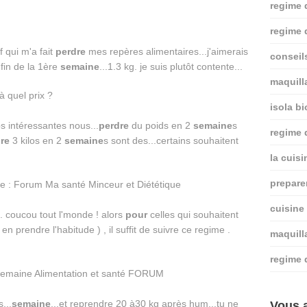
regime 
regime 
f qui m'a fait
perdre
mes repères alimentaires...j'aimerais
conseil
fin de la 1ère
semaine
...1.3 kg. je suis plutôt contente...
maquill
isola bi
e
s intéressantes nous...
perdre
du poids en 2
semaine
s
regime
re
3 kilos en 2
semaine
s sont des...certains souhaitent
la cuis
prepare
cuisine
. coucou tout l'monde ! alors
pour
celles qui souhaitent
en prendre l'habitude ) , il suffit de suivre ce regime .
maquill
regime 
...
semaine
...et reprendre 20 à30 kg après hum...tu ne
Vous a