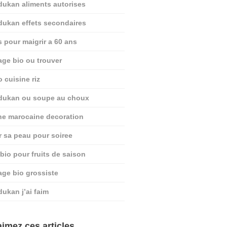
dukan aliments autorises
dukan effets secondaires
s pour maigrir a 60 ans
age bio ou trouver
o cuisine riz
 dukan ou soupe au choux
ine marocaine decoration
r sa peau pour soiree
 bio pour fruits de saison
age bio grossiste
dukan j’ai faim
imez ces articles