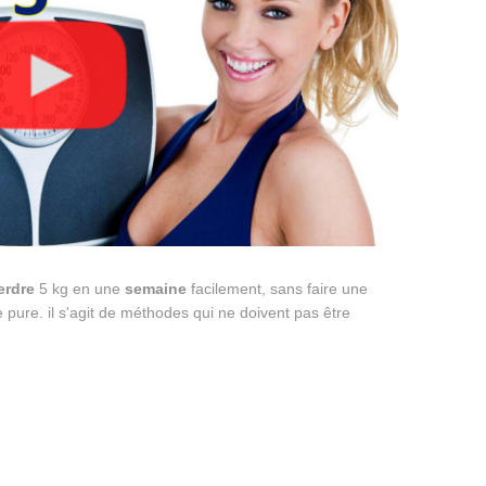
erdre
5 kg en une
semaine
facilement, sans faire une
 pure. il s'agit de méthodes qui ne doivent pas être