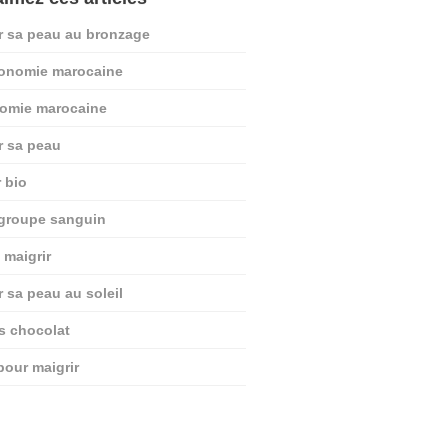
r sa peau au bronzage
ronomie marocaine
nomie marocaine
r sa peau
r bio
 groupe sanguin
 maigrir
r sa peau au soleil
ts chocolat
pour maigrir