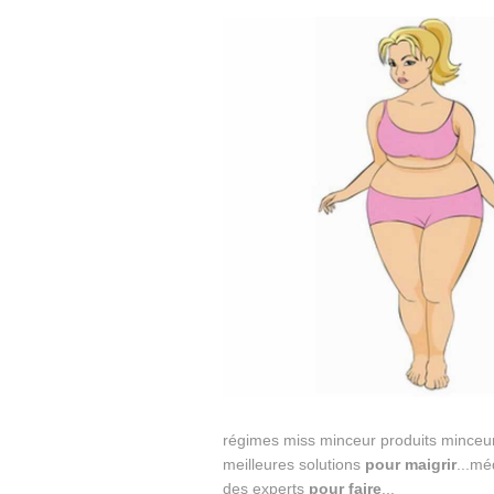
régimes miss minceur produits minceur
meilleures solutions
pour
maigrir
...mé
des experts
pour
faire
...