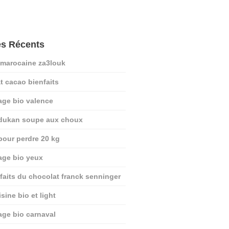
es Récents
 marocaine za3louk
t cacao bienfaits
age bio valence
 dukan soupe aux choux
pour perdre 20 kg
age bio yeux
nfaits du chocolat franck senninger
sine bio et light
age bio carnaval