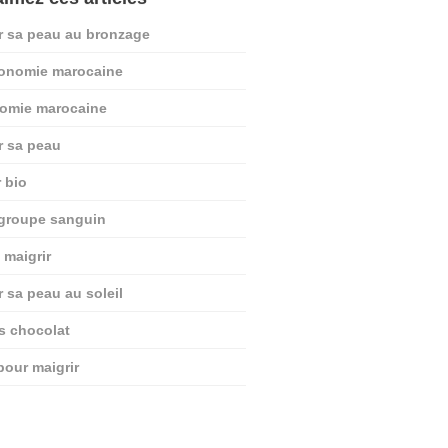
r sa peau au bronzage
ronomie marocaine
nomie marocaine
r sa peau
r bio
 groupe sanguin
 maigrir
r sa peau au soleil
ts chocolat
pour maigrir