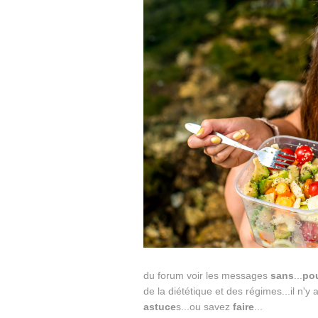
du forum voir les messages
sans
...
po
de la diététique et des régimes...il n'y 
astuce
s...ou savez
faire
...