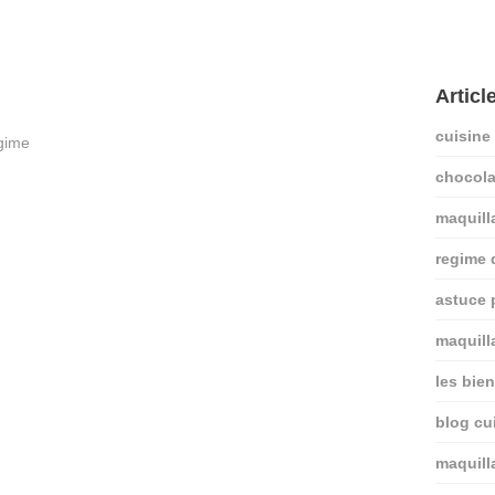
Articl
cuisine
chocola
maquill
regime
astuce 
maquill
les bie
blog cui
maquill