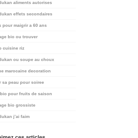
dukan aliments autorises
dukan effets secondaires
s pour maigrir a 60 ans
age bio ou trouver
o cuisine riz
 dukan ou soupe au choux
ine marocaine decoration
r sa peau pour soiree
 bio pour fruits de saison
age bio grossiste
dukan j’ai faim
imez ces articles