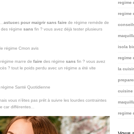
regime 
regime 
...
astuce
s
pour
maigrir
sans
faire
de régime remède de
conseil
des régime
sans
fin ? vous avez déjà tester plusieurs
maquill
isola bi
regime
régime marre de
faire
des régime
sans
fin ? vous avez
ès ? tout le poids perdu avec un régime a été vite
la cuis
prepare
cuisine
ais vous n’êtes pas prêt à suivre les lourdes contraintes
maquill
 car différentes...
regime 
Vous a