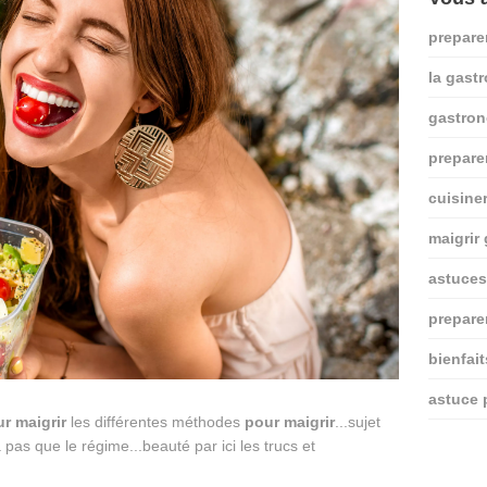
prepare
la gast
gastro
prepare
cuisine
maigrir
astuces
prepare
bienfai
astuce 
ur
maigrir
les différentes méthodes
pour
maigrir
...sujet
a pas que le régime...beauté par ici les trucs et