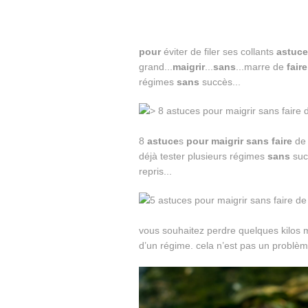
pour
éviter de filer ses collants
astuce
grand...
maigrir
...
sans
...marre de
faire
régimes
sans
succès...
8
astuce
s
pour
maigrir
sans
faire
de 
déjà tester plusieurs régimes
sans
succ
repris...
vous souhaitez perdre quelques kilos m
d’un régime. cela n’est pas un problème