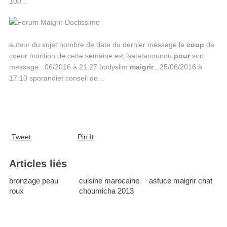
100...
auteur du sujet nombre de date du dernier message le
coup
de
coeur nutrition de cette semaine est isatatanounou
pour
son
message...06/2016 à 21:27 bodyslim
maigrir
...25/06/2016 à
17:10 sporandiet conseil de...
Tweet
Pin It
Articles liés
bronzage peau
cuisine marocaine
astuce maigrir chat
roux
choumicha 2013